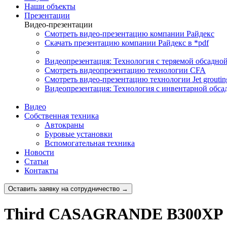
Наши объекты
Презентации
Видео-презентации
Смотреть видео-презентацию компании Райдекс
Скачать презентацию компании Райдекс в *pdf
Видеопрезентация: Технология с теряемой обсадно
Смотреть видеопрезентацию технологии CFA
Смотреть видео-презентацию технологии Jet groutin
Видеопрезентация: Технология с инвентарной обса
Видео
Собственная техника
Автокраны
Буровые установки
Вспомогательная техника
Новости
Статьи
Контакты
Оставить заявку на сотрудничество →
Third CASAGRANDE B300XP