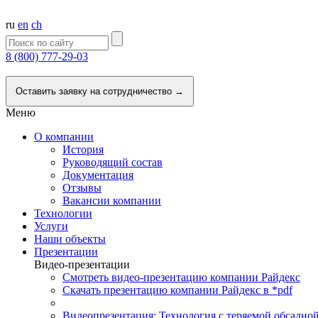
ru
en
ch
8 (800) 777-29-03
Напишите нам
Оставить заявку на сотрудничество →
Меню
О компании
История
Руководящий состав
Документация
Отзывы
Вакансии компании
Технологии
Услуги
Наши объекты
Презентации
Видео-презентации
Смотреть видео-презентацию компании Райдекс
Скачать презентацию компании Райдекс в *pdf
Видеопрезентация: Технология с теряемой обсадно