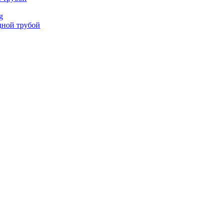
g
дной трубой