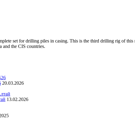
t for drilling piles in casing. This is the third drilling rig of this 
a and the CIS countries.
6
20.03.2026
тай
13.02.2026
.2025