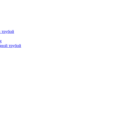
й трубой
g
дной трубой