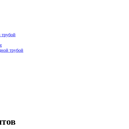
й трубой
g
дной трубой
нтов