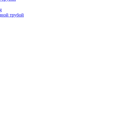
g
дной трубой