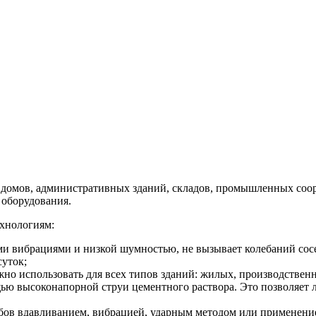
 домов, административных зданий, складов, промышленных соор
 оборудования.
хнологиям:
и вибрациями и низкой шумностью, не вызывает колебаний сосе
суток;
но использовать для всех типов зданий: жилых, производственн
ью высоконапорной струи цементного раствора. Это позволяет л
бов вдавливанием, вибрацией, ударным методом или применени