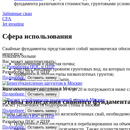
фундамента различаются стоимостью, грунтовыми услови
Забивные сваи
CFA
Jet grouting
Сфера использования
Свайные фундаменты представляют собой экономически обоснов
относятся:
Показать больше
Вас может заинтересовать:
заболоченная и илистая почва;
участки с высоким уровнем грунтовых вод, на которых п
Разработка ПОС и ППР
торфяники и другие типы низкоплотных грунтов;
Подробнее
Оставить заявку
подвижная почва и насыпи.
Берегоукрепление шпунтом в Москве
Железобетонные сваи длиной от 6 до 20 м погружаются ниже сл
Подробнее
Оставить заявку
Этапы возведения свайного фундамент
Расчет устойчивости подпорной стены в Москве
Подробнее
Оставить заявку
Чтобы сделать фундамент из железобетонных свай, необходим
Разработка ПОС и ППР
Подготовка. Она заключается в перебазировании на объе
Подробнее
Оставить заявку
располагались в зоне досягаемости. Также осуществляетс