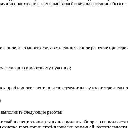
ями использования, степенью воздействия на соседние объекты.
анное, а во многих случаях и единственное решение при строи
очва склонна к морозному пучению;
оя проблемного грунта и распределяют нагрузку от строительно
а
о выполнить следующие работы:
кт свай и спецтехники для их погружения. Опоры разгружаются 
я очистка территории стройплощадки от камней, растительности 