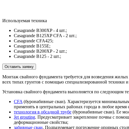
Используемая техника
Casagrande B300XP - 4 шт.;
Casagrande B125XP CFA - 2 шт.;
Casagrande CFA425;
Casagrande B155E;
Casagrande B200XP - 2 шт.;
Casagrande B125 - 2 шт.;
Оставить заявку
Монтаж свайного фундамента требуется для возведения жилых
всех типах грунтов с помощью специализированной техники и
Установка свайного фундамента выполняется по следующим те
CFA
(буронабивные сваи). Характеризуется минимальным
применять в центральных районах города в любое время 
технология в обсадной трубе
(буронабивные сваи). Ее мож
Jet grouting
. Предусматривает закрепление почвы с помощ
деформационные свойства;
забивные сваи
. Подразумевает погружение опорных стол