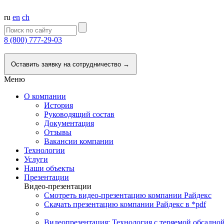
ru
en
ch
8 (800) 777-29-03
Напишите нам
Оставить заявку на сотрудничество →
Меню
О компании
История
Руководящий состав
Документация
Отзывы
Вакансии компании
Технологии
Услуги
Наши объекты
Презентации
Видео-презентации
Смотреть видео-презентацию компании Райдекс
Скачать презентацию компании Райдекс в *pdf
Видеопрезентация: Технология с теряемой обсадно