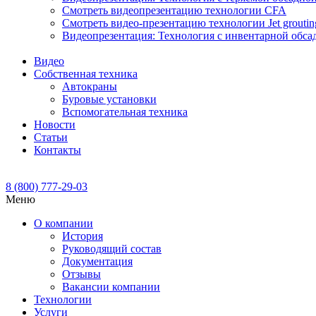
Смотреть видеопрезентацию технологии CFA
Смотреть видео-презентацию технологии Jet groutin
Видеопрезентация: Технология с инвентарной обса
Видео
Собственная техника
Автокраны
Буровые установки
Вспомогательная техника
Новости
Статьи
Контакты
8 (800) 777-29-03
Меню
О компании
История
Руководящий состав
Документация
Отзывы
Вакансии компании
Технологии
Услуги