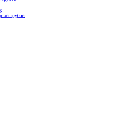
g
дной трубой