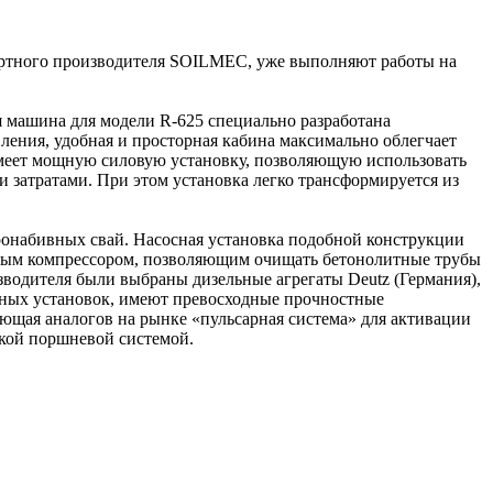
ортного производителя SOILMEC, уже выполняют работы на
 машина для модели R-625 специально разработана
ения, удобная и просторная кабина максимально облегчает
имеет мощную силовую установку, позволяющую использовать
 затратами. При этом установка легко трансформируется из
набивных свай. Насосная установка подобной конструкции
шным компрессором, позволяющим очищать бетонолитные трубы
зводителя были выбраны дизельные агрегаты Deutz (Германия),
сных установок, имеют превосходные прочностные
щая аналогов на рынке «пульсарная система» для активации
ской поршневой системой.