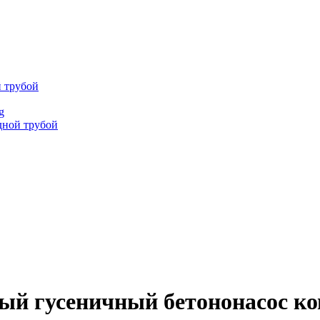
й трубой
g
дной трубой
дный гусеничный бетононасос