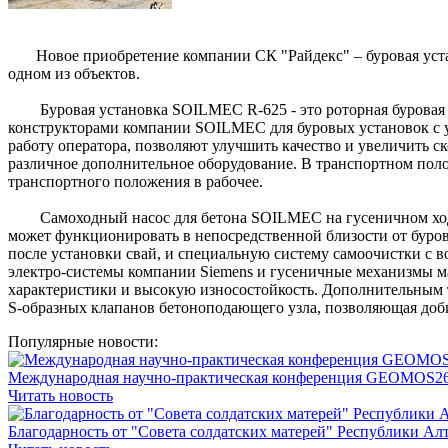
Новое приобретение компании СК "Райдекс" – буровая устан
одном из объектов.
Буровая установка SOILMEC R-625 - это роторная буровая ус
конструкторами компании SOILMEC для буровых установок с уч
работу оператора, позволяют улучшить качество и увеличить 
различное дополнительное оборудование. В транспортном поло
транспортного положения в рабочее.
Самоходный насос для бетона SOILMEC на гусеничном ходу –
может функционировать в непосредственной близости от бур
после установки свай, и специальную систему самоочистки с в
электро-системы компании Siemens и гусеничные механизмы м
характеристики и высокую износостойкость. Дополнительным 
S-образных клапанов бетоноподающего узла, позволяющая доб
Популярные новости:
Международная научно-практическая конференция GEOMOS2
Читать новость
Благодарность от "Совета солдатских матерей" Республики Ал