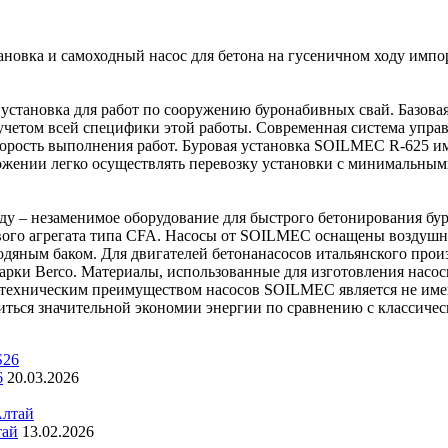
овка и самоходный насос для бетона на гусеничном ходу имп
тановка для работ по сооружению буронабивных свай. Базовая
етом всей специфики этой работы. Современная система управл
скорость выполнения работ. Буровая установка SOILMEC R-625 
жении легко осуществлять перевозку установки с минимальными
 незаменимое оборудование для быстрого бетонирования буро
ового агрегата типа CFA. Насосы от SOILMEC оснащены возду
одяным баком. Для двигателей бетонанасосов итальянского прои
арки Berco. Материалы, использованные для изготовления насо
техническим преимуществом насосов SOILMEC является не имею
иться значительной экономии энергии по сравнению с классиче
6
20.03.2026
тай
13.02.2026