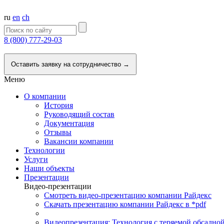
ru
en
ch
8 (800) 777-29-03
Напишите нам
Оставить заявку на сотрудничество →
Меню
О компании
История
Руководящий состав
Документация
Отзывы
Вакансии компании
Технологии
Услуги
Наши объекты
Презентации
Видео-презентации
Смотреть видео-презентацию компании Райдекс
Скачать презентацию компании Райдекс в *pdf
Видеопрезентация: Технология с теряемой обсадно