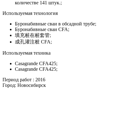
количестве 141 штук.;
Используемая технология
Буронабивные сваи в обсадной трубе;
Буронабивные сваи CFA;
填充桩在桩套管;
成孔灌注桩 CFA;
Используемая техника
Casagrande CFA425;
Casagrande CFA425;
Период работ :
2016
Город:
Новосибирск