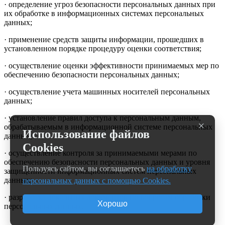
· определение угроз безопасности персональных данных при
их обработке в информационных системах персональных
данных;
· применение средств защиты информации, прошедших в
установленном порядке процедуру оценки соответствия;
· осуществление оценки эффективности принимаемых мер по
обеспечению безопасности персональных данных;
· осуществление учета машинных носителей персональных
данных;
· установление правил доступа к персональным данным,
×
обрабатываемым в информационной системе персональных
Использование файлов
данных;
Cookies
· осуществление контроля за принимаемыми мерами по
обеспечению безопасности персональных данных и уровня
Пользуясь сайтом, вы соглашаетесь
на обработку
защищенности информационных систем персональных
данных;
персональных данных с помощью Cookies.
· разработка локальных документов по вопросам обработки
Хорошо
персональных данных.