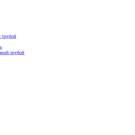
й трубой
g
дной трубой