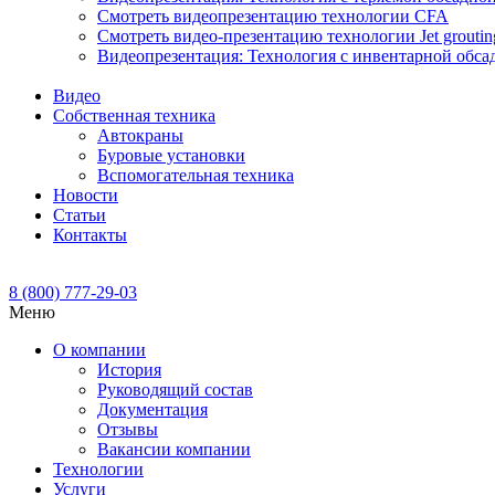
Смотреть видеопрезентацию технологии CFA
Смотреть видео-презентацию технологии Jet groutin
Видеопрезентация: Технология с инвентарной обса
Видео
Собственная техника
Автокраны
Буровые установки
Вспомогательная техника
Новости
Статьи
Контакты
8 (800) 777-29-03
Меню
О компании
История
Руководящий состав
Документация
Отзывы
Вакансии компании
Технологии
Услуги