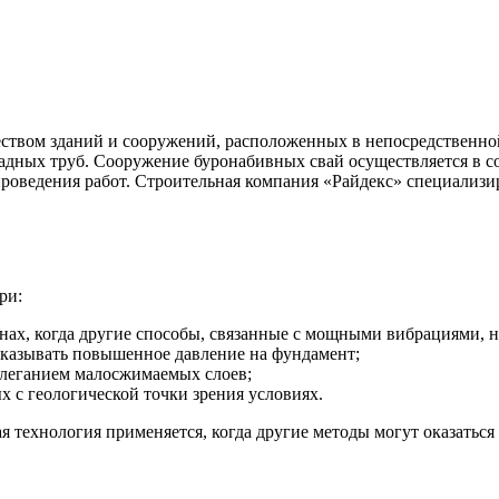
ством зданий и сооружений, расположенных в непосредственной 
адных труб. Сооружение буронабивных свай осуществляется в с
проведения работ. Строительная компания «Райдекс» специализи
ри:
онах, когда другие способы, связанные с мощными вибрациями, 
оказывать повышенное давление на фундамент;
алеганием малосжимаемых слоев;
 с геологической точки зрения условиях.
я технология применяется, когда другие методы могут оказатьс