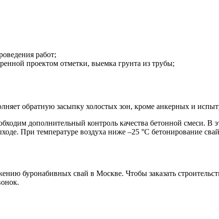
роведения работ;
ренной проектом отметки, выемка грунта из трубы;
олняет обратную засыпку холостых зон, кроме анкерных и испыт
бходим дополнительный контроль качества бетонной смеси. В это
ыходе. При температуре воздуха ниже –25 °С бетонирование свай
жению буронабивных свай в Москве. Чтобы заказать строительс
вонок.