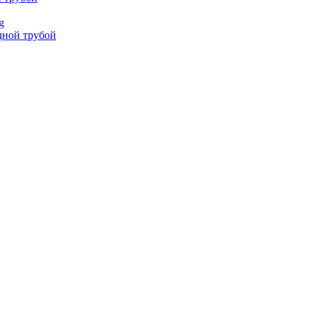
g
дной трубой