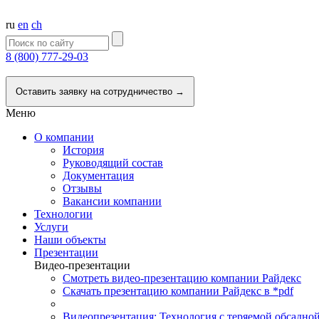
ru
en
ch
8 (800) 777-29-03
Напишите нам
Оставить заявку на сотрудничество →
Меню
О компании
История
Руководящий состав
Документация
Отзывы
Вакансии компании
Технологии
Услуги
Наши объекты
Презентации
Видео-презентации
Смотреть видео-презентацию компании Райдекс
Скачать презентацию компании Райдекс в *pdf
Видеопрезентация: Технология с теряемой обсадно