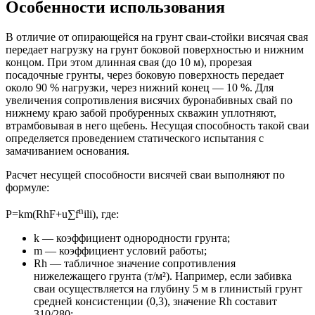
Особенности использования
В отличие от опирающейся на грунт сваи-стойки висячая свая
передает нагрузку на грунт боковой поверхностью и нижним
концом. При этом длинная свая (до 10 м), прорезая
посадочные грунты, через боковую поверхность передает
около 90 % нагрузки, через нижний конец — 10 %. Для
увеличения сопротивления висячих буронабивных свай по
нижнему краю забой пробуренных скважин уплотняют,
втрамбовывая в него щебень. Несущая способность такой сваи
определяется проведением статического испытания с
замачиванием основания.
Расчет несущей способности висячей сваи выполняют по
формуле:
n
P=km(RhF+u∑f
ili), где:
k — коэффициент однородности грунта;
m — коэффициент условий работы;
Rh — табличное значение сопротивления
нижележащего грунта (т/м²). Например, если забивка
сваи осуществляется на глубину 5 м в глинистый грунт
средней консистенции (0,3), значение Rh составит
310/280;