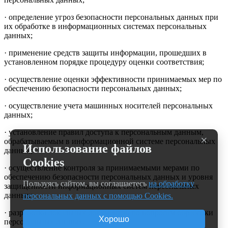
· определение угроз безопасности персональных данных при
их обработке в информационных системах персональных
данных;
· применение средств защиты информации, прошедших в
установленном порядке процедуру оценки соответствия;
· осуществление оценки эффективности принимаемых мер по
обеспечению безопасности персональных данных;
· осуществление учета машинных носителей персональных
данных;
· установление правил доступа к персональным данным,
×
обрабатываемым в информационной системе персональных
Использование файлов
данных;
Cookies
· осуществление контроля за принимаемыми мерами по
обеспечению безопасности персональных данных и уровня
Пользуясь сайтом, вы соглашаетесь
на обработку
защищенности информационных систем персональных
данных;
персональных данных с помощью Cookies.
· разработка локальных документов по вопросам обработки
Хорошо
персональных данных.