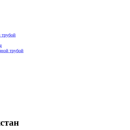
й трубой
g
дной трубой
хстан