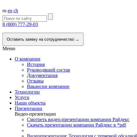
ru
en
ch
8 (800) 777-29-03
Напишите нам
Оставить заявку на сотрудничество →
Меню
О компании
История
Руководящий состав
Документация
Отзывы
Вакансии компании
Технологии
Услуги
Наши объекты
Презентации
Видео-презентации
Смотреть видео-презентацию компании Райдекс
Скачать презентацию компании Райдекс в *pdf
Видеопрезентация: Технология с теряемой обсадно