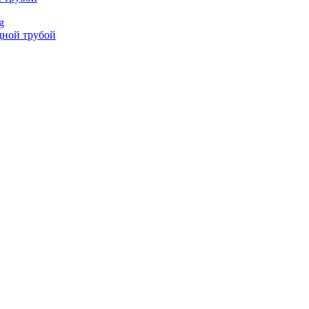
g
дной трубой