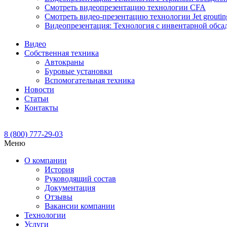
Смотреть видеопрезентацию технологии CFA
Смотреть видео-презентацию технологии Jet groutin
Видеопрезентация: Технология с инвентарной обса
Видео
Собственная техника
Автокраны
Буровые установки
Вспомогательная техника
Новости
Статьи
Контакты
8 (800) 777-29-03
Меню
О компании
История
Руководящий состав
Документация
Отзывы
Вакансии компании
Технологии
Услуги