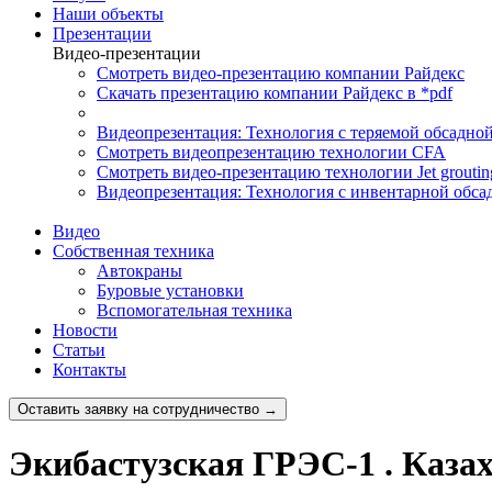
Наши объекты
Презентации
Видео-презентации
Смотреть видео-презентацию компании Райдекс
Скачать презентацию компании Райдекс в *pdf
Видеопрезентация: Технология с теряемой обсадно
Смотреть видеопрезентацию технологии CFA
Смотреть видео-презентацию технологии Jet groutin
Видеопрезентация: Технология с инвентарной обса
Видео
Собственная техника
Автокраны
Буровые установки
Вспомогательная техника
Новости
Статьи
Контакты
Оставить заявку на сотрудничество →
Экибастузская ГРЭС-1 . Каза