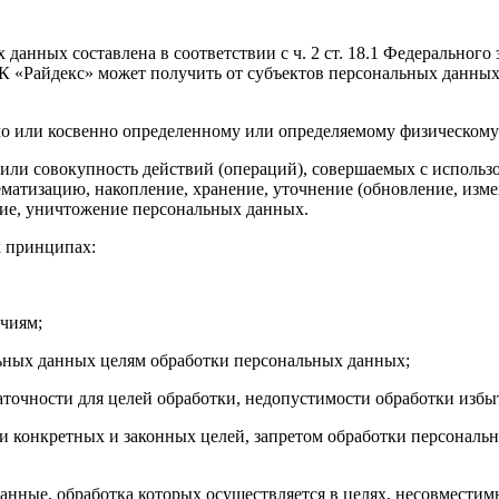
данных составлена в соответствии с ч. 2 ст. 18.1 Федерального
 «Райдекс» может получить от субъектов персональных данных
мо или косвенно определенному или определяемому физическому
 или совокупность действий (операций), совершаемых с использ
ематизацию, накопление, хранение, уточнение (обновление, измен
ение, уничтожение персональных данных.
х принципах:
очиям;
льных данных целям обработки персональных данных;
таточности для целей обработки, недопустимости обработки из
и конкретных и законных целей, запретом обработки персональ
анные, обработка которых осуществляется в целях, несовместим