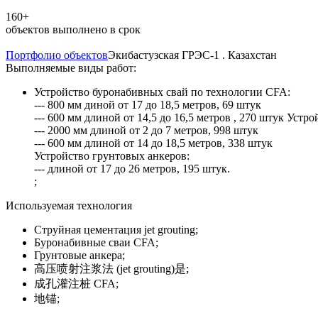
160+
объектов выполнено в срок
Портфолио объектов
Экибастузская ГРЭС-1 . Казахстан
Выполняемые виды работ:
Устройство буронабивных свай по технологии CFA:
--- 800 мм диной от 17 до 18,5 метров, 69 штук
--- 600 мм длиной от 14,5 до 16,5 метров , 270 штук У
--- 2000 мм длиной от 2 до 7 метров, 998 штук
--- 600 мм длиной от 14 до 18,5 метров, 338 штук
Устройство грунтовых анкеров:
--- длиной от 17 до 26 метров, 195 штук.
;
Используемая технология
Струйная цементация jet grouting;
Буронабивные сваи CFA;
Грунтовые анкера;
高压喷射注浆法 (jet grouting)是;
成孔灌注桩 CFA;
地锚;